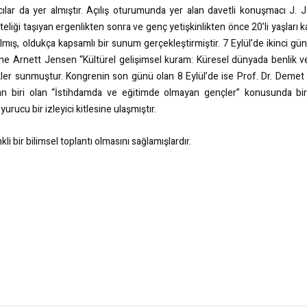
lar da yer almıştır. Açılış oturumunda yer alan davetli konuşmacı J. J
iteliği taşıyan ergenlikten sonra ve genç yetişkinlikten önce 20’li yaşları
lmış, oldukça kapsamlı bir sunum gerçekleştirmiştir. 7 Eylül’de ikinci gü
ene Arnett Jensen “Kültürel gelişimsel kuram: Küresel dünyada benlik v
kler sunmuştur. Kongrenin son günü olan 8 Eylül’de ise Prof. Dr. Demet
an biri olan “İstihdamda ve eğitimde olmayan gençler” konusunda bir
rucu bir izleyici kitlesine ulaşmıştır.
i bir bilimsel toplantı olmasını sağlamışlardır.