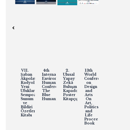
KAPGTAK
VII.
4th
2.
13th
I.
ı
2025,
Şaban
International
Ulusal
World
Ulusal
U
a
Kapadokya
Akpolat
Environmental
Yapay
Conference
Yapay
K
Gastronomi,
Radyolojide
Humanities
Zekâ
on
Zekâ
S
Gıda
Yeni
Conference:
Buluşması
Design
Buluşması
ve
Ufuklar
The
Kapadokya:
and
(Kapadokya
Y
Turizm
Sempozyumu
Blue
Poster
Arts
K
Araştırmaları
Sunum
Humanities
Kitapçığı
On
T
Kongresi
ve
Art,
M
Bildiri
Bildiri
Politics,
Bi
Kitabı
Özetleri
and
K
Kitabı
Life
Proceedıngs
Book