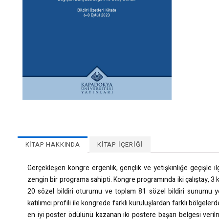
KITAP HAKKINDA
KITAP İÇERIĞI
Gerçekleşen kongre ergenlik, gençlik ve yetişkinliğe geçişle ilg
zengin bir programa sahipti. Kongre programında iki çalıştay, 3
20 sözel bildiri oturumu ve toplam 81 sözel bildiri sunumu yer
katılımcı profili ile kongrede farklı kuruluşlardan farklı bölgele
en iyi poster ödülünü kazanan iki postere başarı belgesi verilmiş