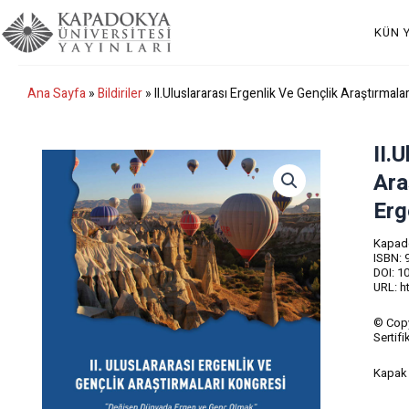
İçeriğe
atla
KÜN 
Ana Sayfa
»
Bildiriler
» II.Uluslararası Ergenlik Ve Gençlik Araştırmal
II.
Ara
Erg
Kapado
ISBN: 
DOI: 1
URL: h
© Copy
Sertif
Kapak 