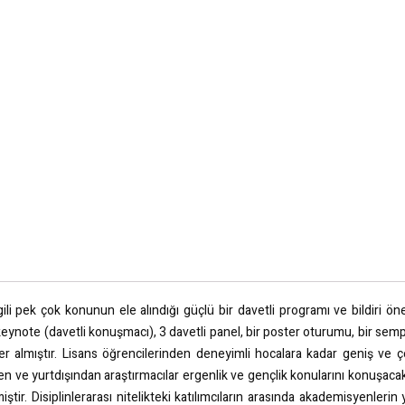
ili pek çok konunun ele alındığı güçlü bir davetli programı ve bildiri öner
 keynote (davetli konuşmacı), 3 davetli panel, bir poster oturumu, bir se
 almıştır. Lisans öğrencilerinden deneyimli hocalara kadar geniş ve çeş
rden ve yurtdışından araştırmacılar ergenlik ve gençlik konularını konuşaca
tir. Disiplinlerarası nitelikteki katılımcıların arasında akademisyenlerin 