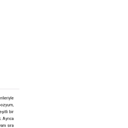
ileriyle
mpozyum,
itli bir
k. Ayrıca
yanı sıra